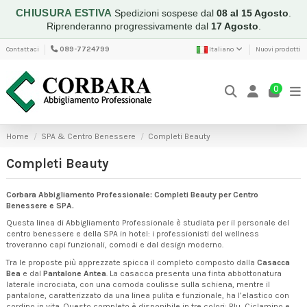
CHIUSURA ESTIVA
Spedizioni sospese dal
08 al 15 Agosto
.
Riprenderanno progressivamente dal
17 Agosto
.
Contattaci
089-7724799
Italiano
Nuovi prodotti
0
Home
SPA & Centro Benessere
Completi Beauty
Completi Beauty
Corbara Abbigliamento Professionale: Completi Beauty per Centro
Benessere e SPA.
Questa linea di Abbigliamento Professionale è studiata per il personale del
centro benessere e della SPA in hotel: i professionisti del wellness
troveranno capi funzionali, comodi e dal design moderno.
Tra le proposte più apprezzate spicca il completo composto dalla
Casacca
Bea
e dal
Pantalone Antea
. La casacca presenta una finta abbottonatura
laterale incrociata, con una comoda coulisse sulla schiena, mentre il
pantalone, caratterizzato da una linea pulita e funzionale, ha l’elastico con
cordino in vita. Questo completo è disponibile in tre colori: Blu, Ciclamino e