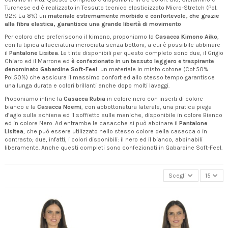
Turchese ed è realizzato in Tessuto tecnico elasticizzato Micro-Stretch (Pol.
92% Ea 8%) un
materiale estremamente morbido e confortevole, che grazie
alla fibra elastica, garantisce una grande libertà di movimento
Per coloro che preferiscono il kimono, proponiamo la
Casacca Kimono Aiko
,
con la tipica allacciatura incrociata senza bottoni, a cui è possibile abbinare
il
Pantalone Lisitea
. Le tinte disponibili per questo completo sono due, il Grigio
Chiaro ed il Marrone ed
è confezionato in un tessuto leggero e traspirante
denominato Gabardine Soft-Feel
: un materiale in misto cotone (Cot.50%
Pol.50%) che assicura il massimo confort ed allo stesso tempo garantisce
una lunga durata e colori brillanti anche dopo molti lavaggi.
Proponiamo infine la
Casacca Rubia
in colore nero con inserti di colore
bianco e la
Casacca Noemi
, con abbottonatura laterale, una pratica piega
d’agio sulla schiena ed il soffietto sulle maniche, disponibile in colore Bianco
ed in colore Nero. Ad entrambe le casacche si può abbinare il
Pantalone
Lisitea
, che può essere utilizzato nello stesso colore della casacca o in
contrasto; due, infatti, i colori disponibili: il nero ed il bianco, abbinabili
liberamente. Anche questi completi sono confezionati in Gabardine Soft-Feel.
Scegli
15