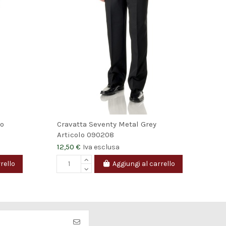
co
Cravatta Seventy Metal Grey
Articolo
090208
12,50 €
Iva esclusa
rello
Aggiungi al carrello