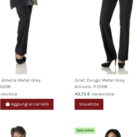
 Amelia Metal Grey
Gilet Zurigo Metal Grey
85208
Articolo
717208
43,70 €
a esclusa
Iva esclusa
Aggiungi al carrello
Visualizza
Solo online