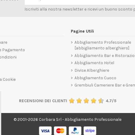
Iscriviti alla nostra newsletter e ricevi un buono sconto 
Pagine Utili
nare
Abbigliamento Professionale
[abbigliamento alberghiero]
 e Pagamento
Abbigliamento Bar e Ristorazi
ondizioni
Abbigliamento Hotel
Divise Alberghiere
Abbigliamento Cuoco
a Cookie
Grembiuli Cameriere Bar e Gre
RECENSIONI DEI CLIENTI
4.7/5
© 2001-2026 Corbara Srl - Abbigliamento Professionale