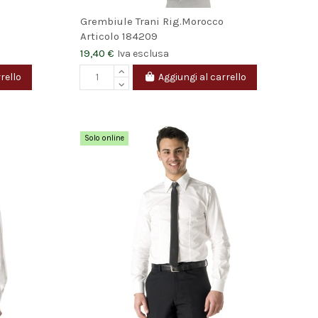
Grembiule Trani Rig.Morocco
Articolo
184209
19,40 €
Iva esclusa
rello
Aggiungi al carrello
Solo online