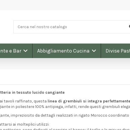
nte e Bar
Abbigliamento Cucina
Divise Pas
tteria in tessuto lucido cangiante
ai tavoli raffinato, questa
linea di grembiuli si integra perfettamente
te in poliestere 100% antipiega, infatti, rende questi grembiuli elegan
egante, impreziosito da dettagli realizzati in rigato Morocco coordinato 
tarsi ai molteplici utilizzi:
a pettorina, sono dedicati al servizio al banco; il taglio e le misure div