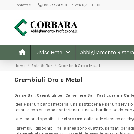
Contattaci
089-7724799
Lun-Ven 8,30-18,00
Divise Hotel
Abbigliamento Ristora
Home
Sala & Bar
Grembiuli Oro e Metal
Grembiuli Oro e Metal
Divise Bar: Grembiuli per Cameriere Bar, Pasticceria e Caffe
Ideale per un bar caffetteria, una pasticceria e per un servizio 
tessuto con cui sono confezionati, una Gabardine lucido-cangian
Due i colori disponibili: il
colore Oro
, dallo stile classico ed el
I grembiuli disponibili nella linea sono quattro, pensati per adat
- Il
Grembiule Saronno
ed il
Grembiule Amelia
, entrambi con l