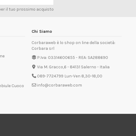
per il tuo prossimo acquisto
Chi Siamo
Corbaraweb è lo shop on line della società:
Corbara srl
one
P.Iva: 03314600655 - REA: SA288690
Via M. Gracco,6 - 84131 Salerno - Italia
089-7724799 Lun-Ven 8,30-18,00
info@corbaraweb.com
mbiule Cuoco