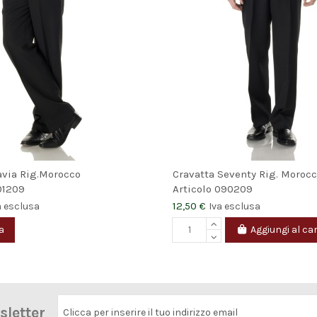
avia Rig.Morocco
Cravatta Seventy Rig. Moroc
01209
Articolo
090209
12,50 €
a esclusa
Iva esclusa
a
Aggiungi al car
wsletter
Clicca per inserire il tuo indirizzo email