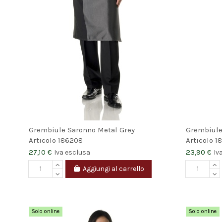
Grembiule Saronno Metal Grey
Grembiule
Articolo
186208
Articolo
1
27,10 €
23,90 €
Iva esclusa
Iv
Aggiungi al carrello
Solo online
Solo online