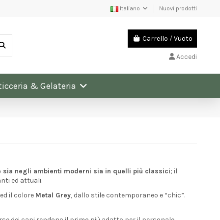
Italiano
Nuovi prodotti
Carrello
/
Vuoto
Accedi
ticceria & Gelateria
 sia negli ambienti moderni sia in quelli più classici
; il
ti ed attuali.
ed il colore
Metal Grey
, dallo stile contemporaneo e “chic”.
erse dei capi rendono il primo più adatto per il personale