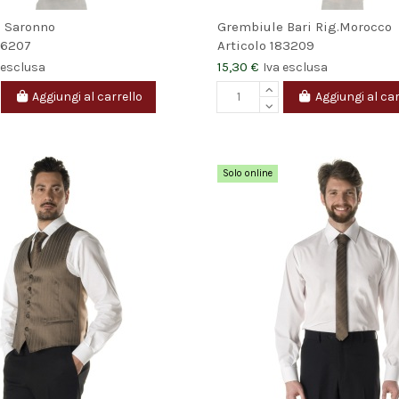
 Saronno
Grembiule Bari Rig.Morocco
86207
Articolo
183209
15,30 €
 esclusa
Iva esclusa
Aggiungi al carrello
Aggiungi al car
Solo online