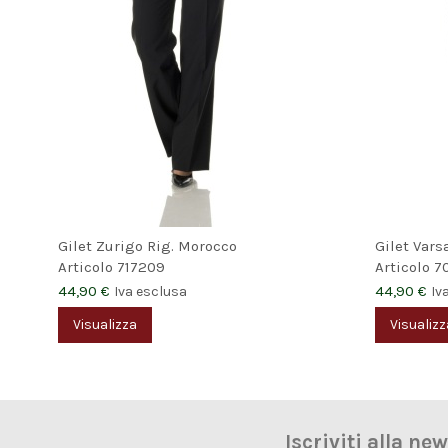
Gilet Zurigo Rig. Morocco
Gilet Vars
Articolo
717209
Articolo
7
44,90 €
44,90 €
Iva esclusa
Iv
Visualizza
Visualizz
Iscriviti alla ne