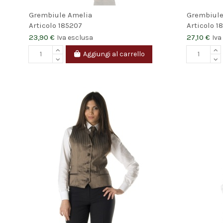
Grembiule Amelia
Grembiule
Articolo
185207
Articolo
1
23,90 €
27,10 €
Iva esclusa
Iva
Aggiungi al carrello