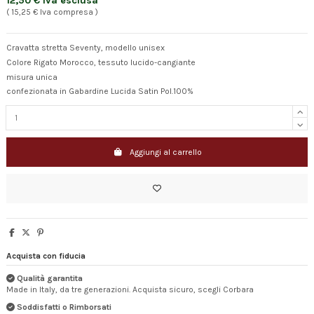
12,50 € Iva esclusa
( 15,25 € Iva compresa )
Cravatta stretta Seventy, modello unisex
Colore Rigato Morocco, tessuto lucido-cangiante
misura unica
confezionata in Gabardine Lucida Satin Pol.100%
Aggiungi al carrello
Acquista con fiducia
Qualità garantita
Made in Italy, da tre generazioni. Acquista sicuro, scegli Corbara
Soddisfatti o Rimborsati