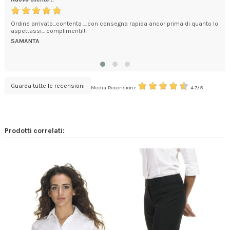
Ordine arrivato...contenta ....con consegna rapida ancor prima di quanto lo
SER
aspettassi... complimenti!!!
ATT
VEL
SAMANTA
PRO
LO
Guarda tutte le recensioni
Media Recensioni:
4.7/5
Prodotti correlati: