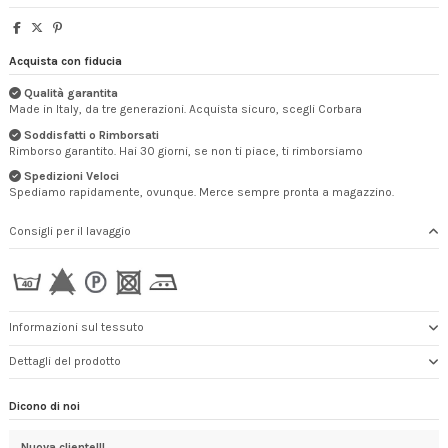
Acquista con fiducia
Qualità garantita
Made in Italy, da tre generazioni. Acquista sicuro, scegli Corbara
Soddisfatti o Rimborsati
Rimborso garantito. Hai 30 giorni, se non ti piace, ti rimborsiamo
Spedizioni Veloci
Spediamo rapidamente, ovunque. Merce sempre pronta a magazzino.
Consigli per il lavaggio
Informazioni sul tessuto
Dettagli del prodotto
Dicono di noi
Nuova cliente!!!
LO 