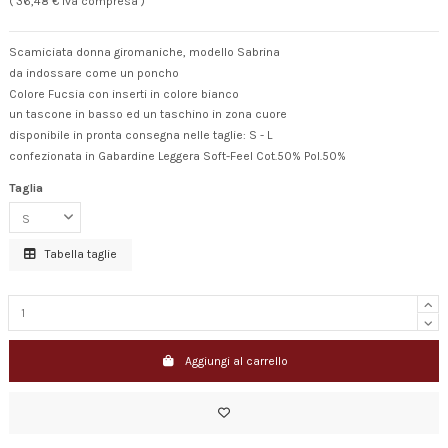
( 36,48 € Iva compresa )
Scamiciata donna giromaniche, modello Sabrina
da indossare come un poncho
Colore Fucsia con inserti in colore bianco
un tascone in basso ed un taschino in zona cuore
disponibile in pronta consegna nelle taglie: S - L
confezionata in Gabardine Leggera Soft-Feel Cot.50% Pol.50%
Taglia
Tabella taglie
Aggiungi al carrello