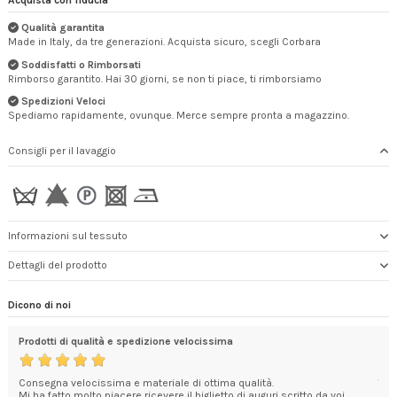
Qualità garantita
Made in Italy, da tre generazioni. Acquista sicuro, scegli Corbara
Soddisfatti o Rimborsati
Rimborso garantito. Hai 30 giorni, se non ti piace, ti rimborsiamo
Spedizioni Veloci
Spediamo rapidamente, ovunque. Merce sempre pronta a magazzino.
Consigli per il lavaggio
Informazioni sul tessuto
Dettagli del prodotto
Dicono di noi
Prodotti di qualità e spedizione velocissima
Com
Consegna velocissima e materiale di ottima qualità.
Tot
Mi ha fatto molto piacere ricevere il biglietto di auguri scritto da voi.
Cor