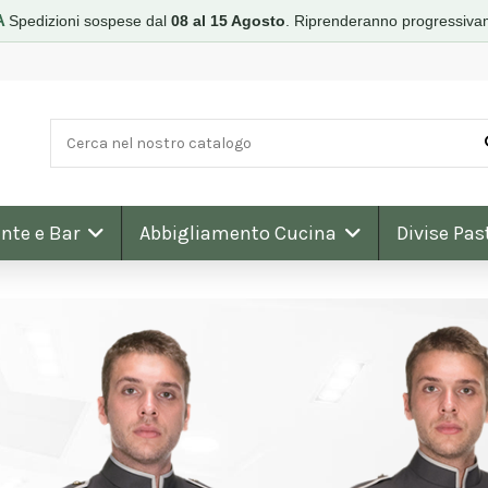
A
Spedizioni sospese dal
08 al 15 Agosto
.
Riprenderanno progressiva
nte e Bar
Abbigliamento Cucina
Divise Pas