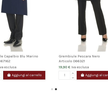
e Capalbio Blu Marino
Grembiule Pescara Nero
167162
Articolo
066321
19,90 €
Iva esclusa
Iva esclusa
Aggiungi al carrello
Aggiungi al car