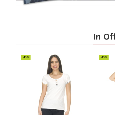
In Of
-10%
-10%