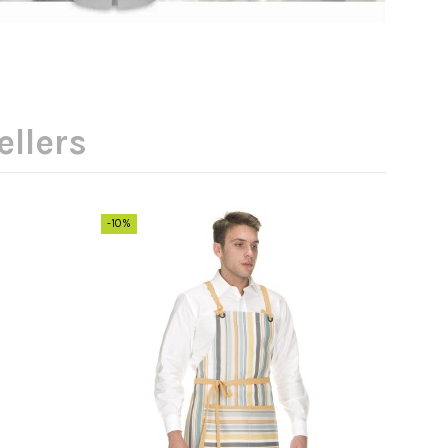
ellers
-10%