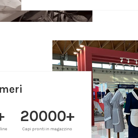
umeri
+
20000
+
line
Capi pronti in magazzino