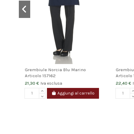
Grembiule Norcia Blu Marino
Grembiul
Articolo
157162
Articolo
21,30 €
22,40 €
Iva esclusa
Aggiungi al carrello