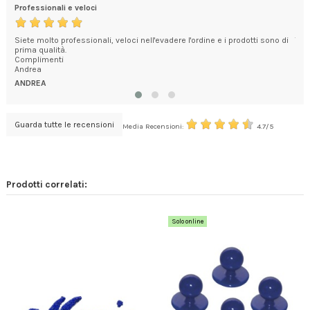
Professionali e veloci
Ecc
e ed
Siete molto professionali, veloci nell'evadere l'ordine e i prodotti sono di
Tut
prima qualità.
PA
Complimenti
Andrea
ANDREA
Guarda tutte le recensioni
Media Recensioni:
4.7/5
Prodotti correlati:
Solo online