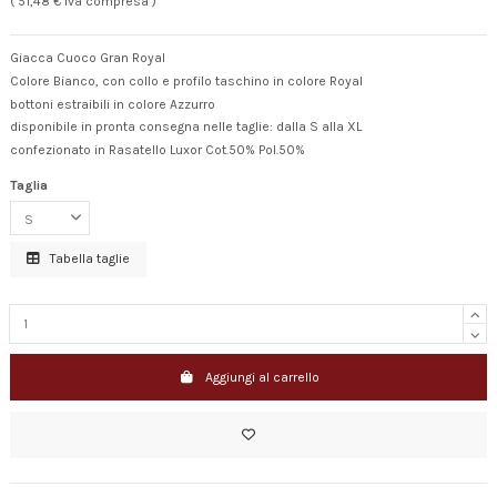
( 51,48 € Iva compresa )
Giacca Cuoco Gran Royal
Colore Bianco, con collo e profilo taschino in colore Royal
bottoni estraibili in colore Azzurro
disponibile in pronta consegna nelle taglie: dalla S alla XL
confezionato in Rasatello Luxor Cot.50% Pol.50%
Taglia
Tabella taglie
Aggiungi al carrello