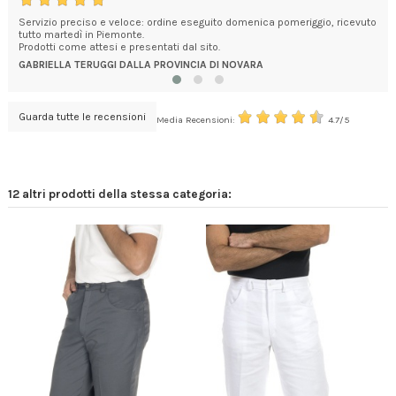
o
Servizio preciso e veloce: ordine eseguito domenica pomeriggio, ricevuto
Qua
tutto martedì in Piemonte.
con
Prodotti come attesi e presentati dal sito.
CES
GABRIELLA TERUGGI DALLA PROVINCIA DI NOVARA
Guarda tutte le recensioni
Media Recensioni:
4.7/5
12 altri prodotti della stessa categoria: