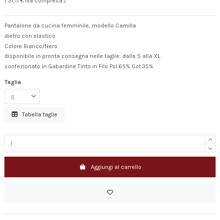
( 31,11 € Iva compresa )
Pantalone da cucina femminile, modello Camilla
dietro con elastico
Colore Bianco/Nero
disponibile in pronta consegna nelle taglie: dalla S alla XL
confezionato in Gabardine Tinto in Filo Pol.65% Cot.35%
Taglia
Tabella taglie
Aggiungi al carrello