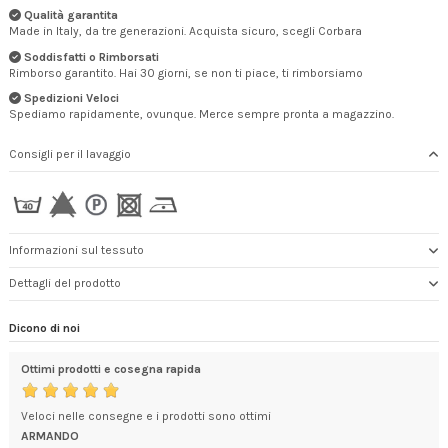
Qualità garantita
Made in Italy, da tre generazioni. Acquista sicuro, scegli Corbara
Soddisfatti o Rimborsati
Rimborso garantito. Hai 30 giorni, se non ti piace, ti rimborsiamo
Spedizioni Veloci
Spediamo rapidamente, ovunque. Merce sempre pronta a magazzino.
Consigli per il lavaggio
Informazioni sul tessuto
Dettagli del prodotto
Dicono di noi
Ottimi prodotti e cosegna rapida
Sod
Veloci nelle consegne e i prodotti sono ottimi
Ho 
rigu
ARMANDO
che 