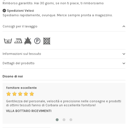
Rimborso garantito. Hai 30 giorni, se non ti piace, ti rimborsiamo
Spedizioni Veloci
Spediamo rapidamente, ovunque. Merce sempre pronta a magazzino.
Consigli per il lavaggio
Informazioni sul tessuto
Dettagli del prodotto
Dicono di noi
fornitore eccellente
mol
, il
Gentilezza del personale, velocità e precisione nelle consegne e prodotti
Pie
di ottimi tessuti fanno di Corbara un eccellente fornitore!
mer
All
VILLA BOTTARO RICEVIMENTI
LU