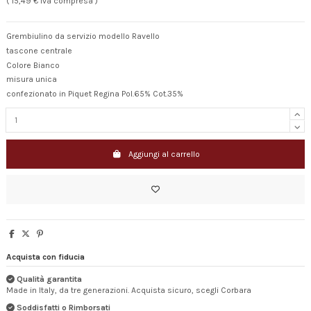
( 15,49 € Iva compresa )
Grembiulino da servizio modello Ravello
tascone centrale
Colore Bianco
misura unica
confezionato in Piquet Regina Pol.65% Cot.35%
Aggiungi al carrello
Acquista con fiducia
Qualità garantita
Made in Italy, da tre generazioni. Acquista sicuro, scegli Corbara
Soddisfatti o Rimborsati