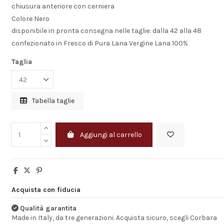
chiusura anteriore con cerniera
Colore Nero
disponibile in pronta consegna nelle taglie: dalla 42 alla 48
confezionato in Fresco di Pura Lana Vergine Lana 100%
Taglia
Tabella taglie
Aggiungi al carrello
Consigliato
La consegna è m
Acquista con fiducia
rapida lo consigl
chiunque voglia
Qualità garantita
comprare materi
Made in Italy, da tre generazioni. Acquista sicuro, scegli Corbara
professionale.