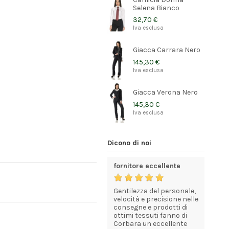
Selena Bianco
32,70 €
Iva esclusa
Giacca Carrara Nero
145,30 €
Iva esclusa
Giacca Verona Nero
145,30 €
Iva esclusa
Dicono di noi
Divise belle e di qualità
fornitore eccellente
Consigli
olto
Belle divise, buono il
Gentilezza del personale,
La conse
io a
tessuto, servizio veloce
velocità e precisione nelle
rapida lo
ed efficiente. Bravi
consegne e prodotti di
chiunque
ale
ottimi tessuti fanno di
comprare
KATIA MOLETTA
Corbara un eccellente
professio