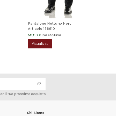
Pantalone Nettuno Nero
Gon
Articolo
156610
Art
59,90 €
44,
Iva esclusa
Visualizza
V
per il tuo prossimo acquisto
Chi Siamo