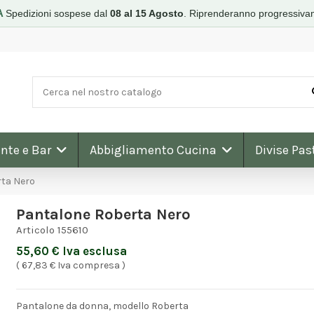
A
Spedizioni sospese dal
08 al 15 Agosto
.
Riprenderanno progressiva
nte e Bar
Abbigliamento Cucina
Divise Pas
ta Nero
Pantalone Roberta Nero
Articolo
155610
55,60 € Iva esclusa
( 67,83 € Iva compresa )
Pantalone da donna, modello Roberta