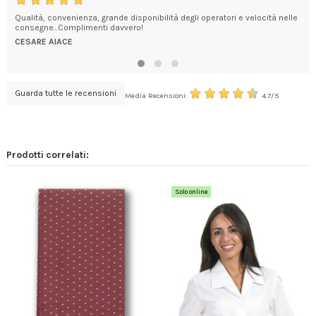
Qualità, convenienza, grande disponibilità degli operatori e velocità nelle
Le 
consegne...Complimenti davvero!
anc
ass
CESARE AIACE
DAV
Guarda tutte le recensioni
Media Recensioni:
4.7/5
Prodotti correlati:
Solo online