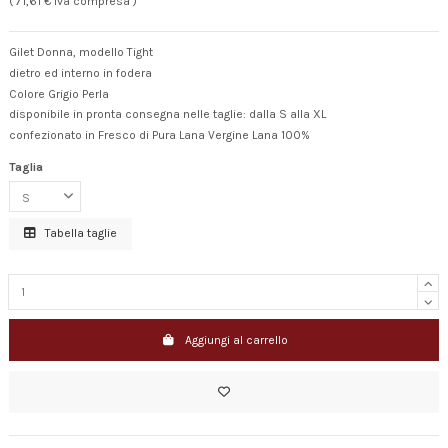
( 71,61 € Iva compresa )
Gilet Donna, modello Tight
dietro ed interno in fodera
Colore Grigio Perla
disponibile in pronta consegna nelle taglie: dalla S alla XL
confezionato in Fresco di Pura Lana Vergine Lana 100%
Taglia
Tabella taglie
Aggiungi al carrello