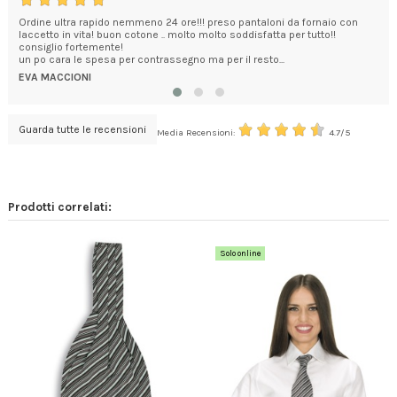
 di
Ordine ultra rapido nemmeno 24 ore!!! preso pantaloni da fornaio con
Est
laccetto in vita! buon cotone .. molto molto soddisfatta per tutto!!
tut
consiglio fortemente!
AND
un po cara le spesa per contrassegno ma per il resto...
EVA MACCIONI
Guarda tutte le recensioni
Media Recensioni:
4.7/5
Prodotti correlati:
Solo online