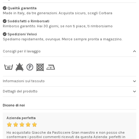
Qualità garantita
Made in Italy, da tre generazioni. Acquista sicuro, scegli Corbara
Soddisfatti o Rimborsati
Rimborso garantito. Hai 30 giorni, se non ti piace, ti rimborsiamo
Spedizioni Veloci
Spediamo rapidamente, ovunque. Merce sempre pronta a magazzino.
Consigli per il lavaggio
Informazioni sul tessuto
Dettagli del prodotto
Dicono di noi
Azienda perfetta
Azi
dine
Ho acquistato Giacche da Pasticcere Gran maestro e non posso che
Azi
confermare i positivi commenti ricevuti da questa Azienda: perfetti in
con