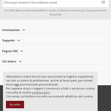
Clicca per inserire il tuo indirizzo email
Iscriviti alla nostra newsletter e ricevi un buono sconto per il tuo prossimo
acquisto
Informazioni
Supporto
Pagine Utili
Chi Siamo
RECENSIONI DEI CLIENTI
4.7/5
Utilizziamo cookie tecnici per assicurarti la migliore esperienza
nel sito e cookie di profilazione, anche di terze parti, per inviarti
messaggi promozionali personalizzati.
Per saperne di più o negare il consenso a tutti o ad alcuni cookie
© 2001-2026 Corbara Srl - Abbigliamento Professionale
consulta la nostra
cookie policy
.
Cliccando sul bottone Accetto acconsenti all'utilizzo dei cookie.
Accetto