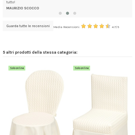
tutto!
e ve
MAURIZIO SCOCCO
STE
Guarda tutte le recensioni
Media Recensioni:
4.7/5
5 altri prodotti della stessa categoria:
Solo online
Solo online