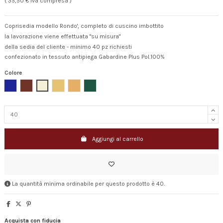
( 35,50 € Iva compresa )
Coprisedia modello Rondo', completo di cuscino imbottito
la lavorazione viene effettuata "su misura"
della sedia del cliente - minimo 40 pz richiesti
confezionato in tessuto antipiega Gabardine Plus Pol.100%
Colore
Royal
Bordeaux
Avorio
Giallo Oro
Ocra
Verde
Aggiungi al carrello
La quantità minima ordinabile per questo prodotto è 40.
Acquista con fiducia