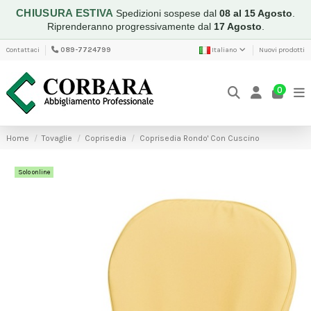
CHIUSURA ESTIVA
Spedizioni sospese dal
08 al 15 Agosto
.
Riprenderanno progressivamente dal
17 Agosto
.
Contattaci
089-7724799
Italiano
Nuovi prodotti
0
Home
Tovaglie
Coprisedia
Coprisedia Rondo' Con Cuscino
Solo online