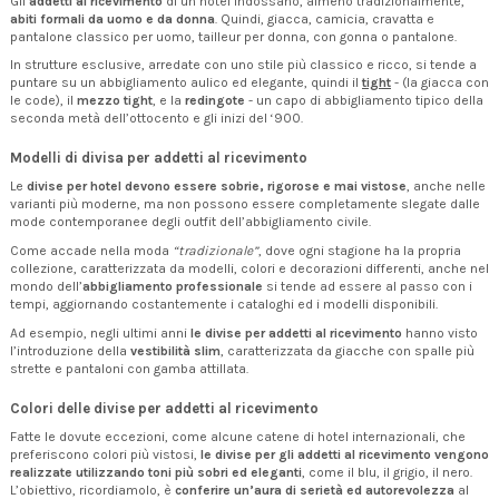
Gli
addetti al ricevimento
di un hotel indossano, almeno tradizionalmente,
abiti formali da uomo e da donna
. Quindi, giacca, camicia, cravatta e
pantalone classico per uomo, tailleur per donna, con gonna o pantalone.
In strutture esclusive, arredate con uno stile più classico e ricco, si tende a
puntare su un abbigliamento aulico ed elegante, quindi il
tight
- (la giacca con
le code), il
mezzo tight
, e la
redingote
- un capo di abbigliamento tipico della
seconda metà dell’ottocento e gli inizi del ‘900.
Modelli di divisa per addetti al ricevimento
Le
divise per hotel devono essere sobrie, rigorose e mai vistose
, anche nelle
varianti più moderne, ma non possono essere completamente slegate dalle
mode contemporanee degli outfit dell’abbigliamento civile.
Come accade nella moda
“tradizionale”
, dove ogni stagione ha la propria
collezione, caratterizzata da modelli, colori e decorazioni differenti, anche nel
mondo dell’
abbigliamento professionale
si tende ad essere al passo con i
tempi, aggiornando costantemente i cataloghi ed i modelli disponibili.
Ad esempio, negli ultimi anni
le divise per addetti al ricevimento
hanno visto
l’introduzione della
vestibilità slim
, caratterizzata da giacche con spalle più
strette e pantaloni con gamba attillata.
Colori delle divise per addetti al ricevimento
Fatte le dovute eccezioni, come alcune catene di hotel internazionali, che
preferiscono colori più vistosi,
le divise per gli addetti al ricevimento vengono
realizzate utilizzando toni più sobri ed eleganti
, come il blu, il grigio, il nero.
L’obiettivo, ricordiamolo, è
conferire un’aura di serietà ed autorevolezza
al