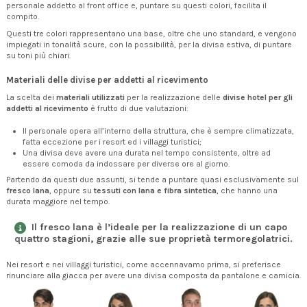
personale addetto al front office e, puntare su questi colori, facilita il
compito.
Questi tre colori rappresentano una base, oltre che uno standard, e vengono
impiegati in tonalità scure, con la possibilità, per la divisa estiva, di puntare
su toni più chiari.
Materiali delle divise per addetti al ricevimento
La scelta dei
materiali utilizzati
per la realizzazione delle
divise hotel per gli
addetti al ricevimento
è frutto di due valutazioni:
Il personale opera all’interno della struttura, che è sempre climatizzata,
fatta eccezione per i resort ed i villaggi turistici;
Una divisa deve avere una durata nel tempo consistente, oltre ad
essere comoda da indossare per diverse ore al giorno.
Partendo da questi due assunti, si tende a puntare quasi esclusivamente sul
fresco lana
, oppure su
tessuti con lana e fibra sintetica
, che hanno una
durata maggiore nel tempo.
Il
fresco lana
è l’ideale per la realizzazione di un capo
quattro stagioni, grazie alle sue proprietà termoregolatrici.
Nei resort e nei villaggi turistici, come accennavamo prima, si preferisce
rinunciare alla giacca per avere una divisa composta da pantalone e camicia.