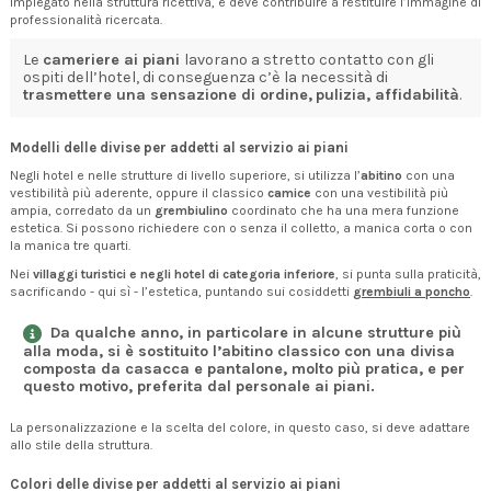
impiegato nella struttura ricettiva, e deve contribuire a restituire l’immagine di
professionalità ricercata.
Le
cameriere ai piani
lavorano a stretto contatto con gli
ospiti dell’hotel, di conseguenza c’è la necessità di
trasmettere una sensazione di ordine,
pulizia, affidabilità
.
Modelli delle divise per addetti al servizio ai piani
Negli hotel e nelle strutture di livello superiore, si utilizza l’
abitino
con una
vestibilità più aderente, oppure il classico
camice
con una vestibilità più
ampia, corredato da un
grembiulino
coordinato che ha una mera funzione
estetica. Si possono richiedere con o senza il colletto, a manica corta o con
la manica tre quarti.
Nei
villaggi turistici e negli hotel di categoria inferiore
, si punta sulla praticità,
sacrificando - qui sì - l’estetica, puntando sui cosiddetti
grembiuli a poncho
.
Da qualche anno, in particolare in alcune strutture più
alla moda,
si è sostituito l’abitino classico con una divisa
composta da casacca e pantalone
, molto più pratica, e per
questo motivo, preferita dal personale ai piani.
La personalizzazione e la scelta del colore, in questo caso, si deve adattare
allo stile della struttura.
Colori delle divise per addetti al servizio ai piani