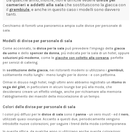
Da qualche anno, inoltre, non è difficile vedere
divise per
camerieri e addetti alla sala
che sostituiscono la giacca con
il
grembiule
, e anche in questo caso i modelli sono davvero
tanti.
Cerchiamo di fornirti una panoramica ampia sulle divise per personale di
sala.
Modelli di divise per personale di sala
Come accennato, la
divisa per la sala
può prevedere l’impiego della
giacca
da uomo
e dello
spencer da donna
, più indicata per la sala di un hotel, oppure
soluzioni più moderne
, come le
giacche con colletto alla coreana
, perfette
per servizi di catering.
In
sostituzione della giacca
, nei ristoranti moderni si utilizzano i
grembiuli
,
solitamente molto lunghi - meno lunghi per le donne - e con pettorina.
Ormai in disuso negli hotel, negli ultimi anni abbiamo registrato un
ritorno in
voga del gilet
, in particolare in alcuni lounge bar più alla moda, che
desiderano creare un effetto vintage, anche per richiamare alla memoria
l’abbigliamento dei maestri della miscelazione di un tempo.
Colori delle divise per personale di sala
I colori più diffusi per le
divise di sala
sono il
panna
- un vero must - ed il
nero
,
utilizzati quasi ovunque. Accanto a questi due, periodicamente vengono
introdotte nuove colorazioni, per seguire i trend della moda contemporanea.
In questa ottica, da qualche anno si utilizzano anche queste colorazioni