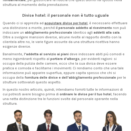
fondamentale
, per giustificare la fiducia che quest’ultimo ha riposto nella
struttura al momento della prenotazione.
Divise hotel: il personale non è tutto uguale
Quando ci si appresta ad
acquistare divise per hotel
, è necessario effettuare
una distinzione a monte, perché
il personale addetto al ricevimento
non può
indossare un
abbigliamento professionale
identico agli
addetti alla sala
.
Oltre a svolgere mansioni diverse, alcune rivolte al rapporto diretto con la
clientela altre no, le varie figure assunte da una struttura ricettiva hanno
esigenze diverse.
Banalmente,
l’addetta al servizio ai piani
deve indossare abiti più comodi e
meno ingombranti rispetto al
portiere d’albergo
, per evidenti ragioni: si
occupa della pulizia delle camere, ecco che la sua divisa deve essere
pratica e comoda e facilitarne i movimenti. Ci rendiamo conto che una tale
informazione può apparire superflua, eppure capita spesso che chi si
occupa della
fornitura delle divise e dell’abbigliamento professionale
per le
strutture sottovaluti questo aspetto.
In questo nostro articolo, quindi, intendiamo fornirti tutte le informazioni di
cui potresti avere bisogno prima di
ordinare le divise per il tuo hotel
, facendo
una netta distinzione tra le funzioni svolte dal personale operante nella
struttura.