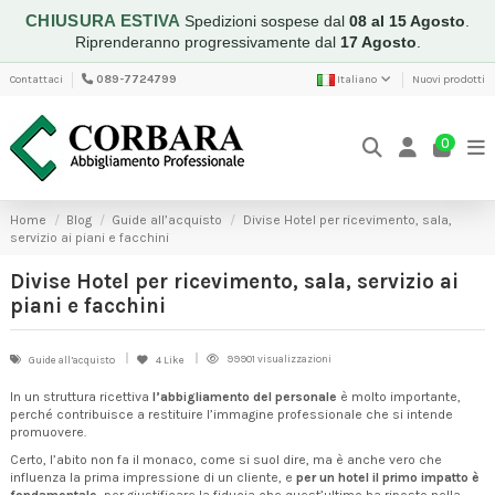
CHIUSURA ESTIVA
Spedizioni sospese dal
08 al 15 Agosto
.
Riprenderanno progressivamente dal
17 Agosto
.
Contattaci
089-7724799
Italiano
Nuovi prodotti
0
Home
Blog
Guide all’acquisto
Divise Hotel per ricevimento, sala,
servizio ai piani e facchini
Divise Hotel per ricevimento, sala, servizio ai
piani e facchini
99901 visualizzazioni
Guide all’acquisto
4
Like
In un struttura ricettiva
l’abbigliamento del personale
è molto importante,
perché contribuisce a restituire l’immagine professionale che si intende
promuovere.
Certo, l’abito non fa il monaco, come si suol dire, ma è anche vero che
influenza la prima impressione di un cliente, e
per un hotel il primo impatto è