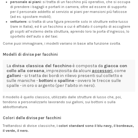
personale ai piani:
si tratta di un facchino più operativo, che si occupa
di prendere i bagagli e portarli in camera, oltre ad essere di supporto
per il personale addetto al servizio ai piani per mansioni più faticose
(ad es. spostare mobili);
vetturiere:
si tratta di una figura presente solo in strutture extra-lusso
(rare in Italia), ed è un facchino a cui è affidato il compito di accogliere
gli ospiti all’esterno della struttura, aprendo loro la porta d’ingresso, lo
sportello dell’auto o del taxi.
Come puoi immaginare, i modelli variano in base alla funzione svolta.
Modelli di divise per facchini
La
divisa classica del facchino
è composta da
giacca con
collo alla coreana
, impreziosita da alcuni
accessori
, come
galloni
- si tratta dei bordi in rilievo presenti sul colletto e
sulle maniche -
bottoni
e
spalline
- ovvero le trecce sulle
spalle - in oro o argento (per l’abito in nero).
Il modello è quello classico, utilizzato dalle strutture di lusso che, poi,
tendono a personalizzarlo lavorando sui galloni, sui bottoni o sulla
abbottonatura.
Colori delle divise per facchini
Trattandosi di divise classiche,
i colori standard sono il blu navy, il bordeaux,
il verde, il nero.