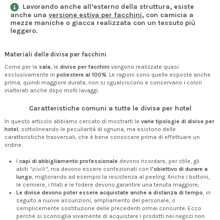
Lavorando anche all’esterno della struttura, esiste
anche una
versione estiva per facchini
, con camicia a
mezze maniche o giacca realizzata con un tessuto più
leggero.
Materiali delle divise per facchini
Come per la
sala
, le
divise per facchini
vengono realizzate quasi
esclusivamente in
poliestere al 100%
. Le ragioni sono quelle esposte anche
prima, quindi maggiore durata, non si sgualciscono e conservano i colori
inalterati anche dopo molti lavaggi.
Caratteristiche comuni a tutte le divise per hotel
In questo articolo abbiamo cercato di mostrarti le
varie tipologie di divise per
hotel
, sottolineando le peculiarità di ognuna, ma esistono delle
caratteristiche trasversali, che è bene conoscere prima di effettuare un
ordine.
I
capi di abbigliamento professionale
devono ricordare, per stile, gli
abiti
“civili”
, ma devono essere confezionati con
l’obiettivo di durare a
lungo
, migliorando ad esempio la resistenza al peeling. Anche i bottoni,
le cerniere, i filati e le fodere devono garantire una tenuta maggiore;
Le divise devono poter essere acquistate anche a distanza di tempo
, in
seguito a nuove assunzioni, ampliamento del personale, o
semplicemente sostituzione delle precedenti ormai consunte. Ecco
perché si sconsiglia vivamente di acquistare i prodotti nei negozi non