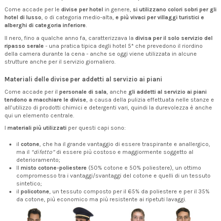
Come accade per le
divise per hotel
in genere,
si utilizzano colori sobri per gli
hotel di lusso
, o di categoria medio-alta,
e più vivaci per villaggi turistici e
alberghi di categoria inferiore
.
Il nero, fino a qualche anno fa, caratterizzava la
divisa per il solo servizio del
ripasso serale
- una pratica tipica degli hotel 5* che prevedono il riordino
della camera durante la cena - anche se oggi viene utilizzata in alcune
strutture anche per il servizio giornaliero.
Materiali delle divise per addetti al servizio ai piani
Come accade per il
personale di sala
, anche
gli addetti al servizio ai piani
tendono a macchiare le divise
, a causa della pulizia effettuata nelle stanze e
all’utilizzo di prodotti chimici e detergenti vari, quindi la durevolezza è anche
qui un elemento centrale.
I
materiali più utilizzati
per questi capi sono:
il
cotone
, che ha il grande vantaggio di essere traspirante e anallergico,
ma il
“difetto”
di essere più costoso e maggiormente soggetto al
deterioramento;
Il
misto cotone-poliestere
(50% cotone e 50% poliestere), un ottimo
compromesso tra i vantaggi/svantaggi del cotone e quelli di un tessuto
sintetico;
il
policotone
, un tessuto composto per il 65% da poliestere e per il 35%
da cotone, più economico ma più resistente ai ripetuti lavaggi.