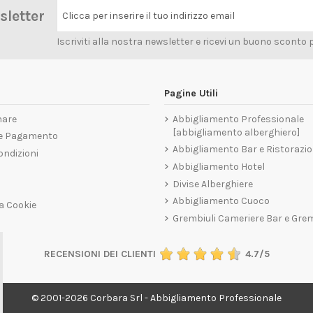
wsletter
Clicca per inserire il tuo indirizzo email
Iscriviti alla nostra newsletter e ricevi un buono sconto 
Pagine Utili
nare
Abbigliamento Professionale
[abbigliamento alberghiero]
 e Pagamento
Abbigliamento Bar e Ristorazi
ondizioni
Abbigliamento Hotel
Divise Alberghiere
Abbigliamento Cuoco
a Cookie
Grembiuli Cameriere Bar e Gre
RECENSIONI DEI CLIENTI
4.7/5
© 2001-2026 Corbara Srl - Abbigliamento Professionale