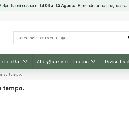
A
Spedizioni sospese dal
08 al 15 Agosto
.
Riprenderanno progressiva
nte e Bar
Abbigliamento Cucina
Divise Pas
senza tempo.
a tempo.