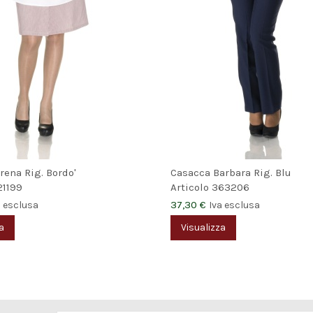
ena Rig. Bordo'
Casacca Barbara Rig. Blu
21199
Articolo
363206
37,30 €
a esclusa
Iva esclusa
a
Visualizza