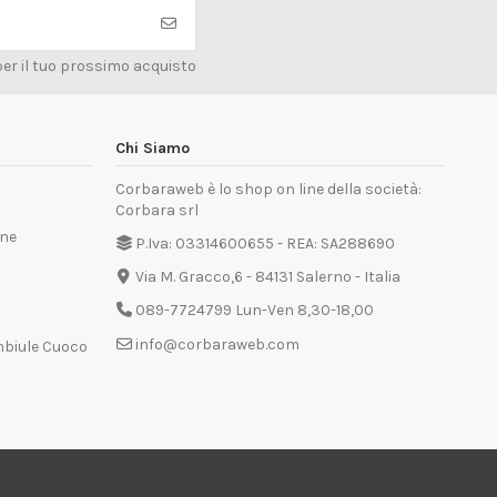
per il tuo prossimo acquisto
Chi Siamo
Corbaraweb è lo shop on line della società:
Corbara srl
one
P.Iva: 03314600655 - REA: SA288690
Via M. Gracco,6 - 84131 Salerno - Italia
089-7724799 Lun-Ven 8,30-18,00
info@corbaraweb.com
mbiule Cuoco