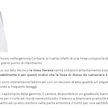
ticolo nella gamma Corbara, si tratta infatti di una linea composta da
 piano punto di riferimento.
co, sul lato tecnico
la linea Serena
vanta soluzioni attentamente studia
babilmente è per questi motivi che la linea di divise da cameriera S
i sono interamente fabbricati con un tessuto di alta qualità: un piquet
oneo a frequenti lavaggi.
na: capostipite della gamma, il camice, disponibile in un gradevole bia
 per il collo ed i bordi viene utilizzato il bianco a bilanciare praticità
ed i pratici bottoni nella parte anteriore, il tutto per una vestibilit