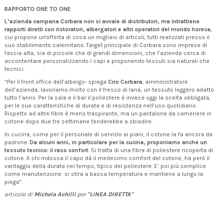
RAPPORTO ONE TO ONE
L’azienda campana Corbara non si avvale di distributori, ma intrattiene
rapporti diretti con ristoratori, albergatori e altri operatori del mondo horeca
,
cui propone un'offerta di circa un migliaio di articoli, tutti realizzati presso il
suo stabilimento salernitano. Target principale di Corbara sono imprese di
fascia alta, sia di piccole che di grandi dimensioni, che l’azienda cerca di
accontentare personalizzando i capi e proponendo tessuti sia naturali che
tecnici.
“Per il front office dell’albergo- spiega
Ciro Corbara
, amministratore
dell’azienda, lavoriamo molto con il fresco di lana, un tessuto leggero adatto
tutto l’anno. Per la sala e il bar il poliestere è invece oggi la scelta obbligata,
per le sue caratteristiche di durata e di resistenza nell’uso quotidiano.
Rispetto ad altre fibre è meno traspirante, ma un pantalone da cameriere in
cotone dopo due tre settimane tenderebbe a sbiadire.
In cucina, come per il personale di servizio ai piani, il cotone la fa ancora da
padrone.
Da alcuni anni, in particolare per la cucina, proponiamo anche un
tessuto tecnico: il raso confort
. Si tratta di una fibra di poliestere ricoperta di
cotone. A chi indossa il capo dà il medesimo comfort del cotone, ha però il
vantaggio della durata nel tempo, tipico del poliestere. E’ poi più semplice
come manutenzione: si stira a bassa temperatura e mantiene a lungo la
piega”.
articolo di
Michela Achilli
per
"LINEA DIRETTA"