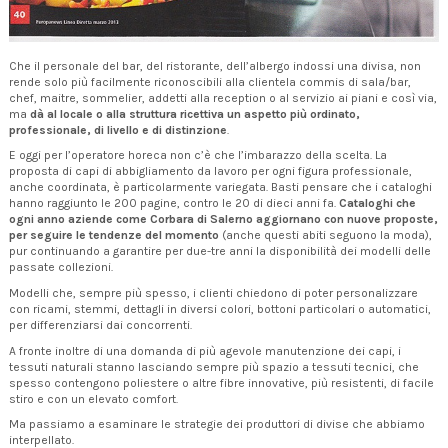
Che il personale del bar, del ristorante, dell’albergo indossi una divisa, non
rende solo più facilmente riconoscibili alla clientela commis di sala/bar,
chef, maitre, sommelier, addetti alla reception o al servizio ai piani e così via,
ma
dà al locale o alla struttura ricettiva un aspetto più ordinato,
professionale, di livello e di distinzione
.
E oggi per l’operatore horeca non c’è che l’imbarazzo della scelta. La
proposta di capi di abbigliamento da lavoro per ogni figura professionale,
anche coordinata, è particolarmente variegata. Basti pensare che i cataloghi
hanno raggiunto le 200 pagine, contro le 20 di dieci anni fa.
Cataloghi che
ogni anno aziende come Corbara di Salerno aggiornano con nuove proposte,
per seguire le tendenze del momento
(anche questi abiti seguono la moda),
pur continuando a garantire per due-tre anni la disponibilità dei modelli delle
passate collezioni.
Modelli che, sempre più spesso, i clienti chiedono di poter personalizzare
con ricami, stemmi, dettagli in diversi colori, bottoni particolari o automatici,
per differenziarsi dai concorrenti.
A fronte inoltre di una domanda di più agevole manutenzione dei capi, i
tessuti naturali stanno lasciando sempre più spazio a tessuti tecnici, che
spesso contengono poliestere o altre fibre innovative, più resistenti, di facile
stiro e con un elevato comfort.
Ma passiamo a esaminare le strategie dei produttori di divise che abbiamo
interpellato.