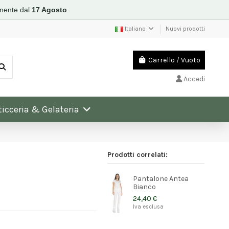
mente dal
17 Agosto
.
Italiano
Nuovi prodotti
Carrello
/
Vuoto
Accedi
ticceria & Gelateria
Prodotti correlati:
Pantalone Antea
Bianco
24,40 €
Iva esclusa