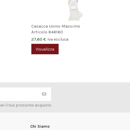
Casacca Uomo Massimo
Cas
Articolo
846160
Art
27,60 €
27,
Iva esclusa
Visualizza
V
per il tuo prossimo acquisto
Chi Siamo