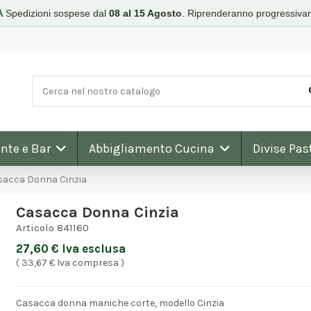
A
Spedizioni sospese dal
08 al 15 Agosto
.
Riprenderanno progressiva
nte e Bar
Abbigliamento Cucina
Divise Pas
sacca Donna Cinzia
Casacca Donna Cinzia
Articolo
841160
27,60 € Iva esclusa
( 33,67 € Iva compresa )
Casacca donna maniche corte, modello Cinzia