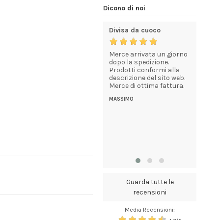
Dicono di noi
o dei
estremamente
Divisa da cuoco
Molto so
soddisfatto
prodotti 
consegn
Merce arrivata un giorno
Ringrazio Corbara per la
dopo la spedizione.
rodotti e
professionalità,
Prodotti conformi alla
Soddisfat
 dei
gentilezza dell'operatrice
descrizione del sito web.
soddisfa
a. Se
che ha raccolto le
Merce di ottima fattura.
tempi di
rlo lo
modifiche al mio ordine e
dovessi c
MASSIMO
tti
la rapidità nella
farei e lo
 e
consegna.
coloro c
di
Segnalo inoltre che
avranno 
ro.
l'articolo di mio interesse
articoli p
rda
non era disponibile, ma
Per quan
è...
l'assisten
HOTEL TDIC
VINCENZO
Guarda tutte le
recensioni
Media Recensioni: