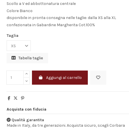
Scollo a V ed abbottonatura centrale
Colore Bianco
Molto soddisfatt
disponibile in pronta consegna nelle taglie: dalla XS alla XL
prodotti e della
confezionata in Gabardine Margherita Cot.100%
consegna
Taglia
Soddisfatto dei p
soddisfattissimo
tempi di consegn
dovessi consiglia
Tabella taglie
farei e lo farò a tu
coloro che hanno
avranno bisogno 
articoli per il lavo
Aggiungi al carrello
Per quanto rigua
l'assistenza...
VINCENZO
Acquista con fiducia
Qualità garantita
Made in Italy, da tre generazioni. Acquista sicuro, scegli Corbara