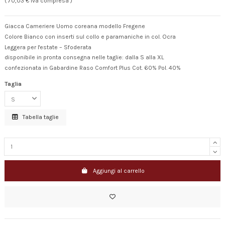
( 70,03 € Iva compresa )
Giacca Cameriere Uomo coreana modello Fregene
Colore Bianco con inserti sul collo e paramaniche in col. Ocra
Leggera per l'estate – Sfoderata
disponibile in pronta consegna nelle taglie: dalla S alla XL
confezionata in Gabardine Raso Comfort Plus Cot. 60% Pol. 40%
Taglia
Tabella taglie
Aggiungi al carrello