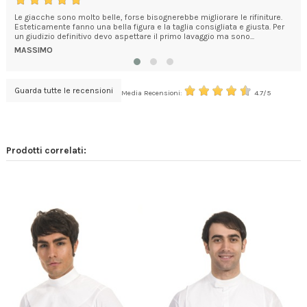
m
Le giacche sono molto belle, forse bisognerebbe migliorare le rifiniture.
Son
Esteticamente fanno una bella figura e la taglia consigliata e giusta. Per
per 
un giudizio definitivo devo aspettare il primo lavaggio ma sono...
cel
MASSIMO
AN
Guarda tutte le recensioni
Media Recensioni:
4.7/5
Prodotti correlati: