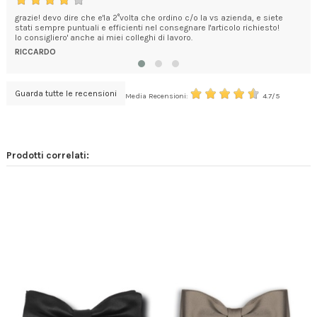
grazie! devo dire che e'la 2°volta che ordino c/o la vs azienda, e siete
Ci 
stati sempre puntuali e efficienti nel consegnare l'articolo richiesto!
anc
lo consigliero' anche ai miei colleghi di lavoro.
velo
RICCARDO
CA
Guarda tutte le recensioni
Media Recensioni:
4.7/5
Prodotti correlati: