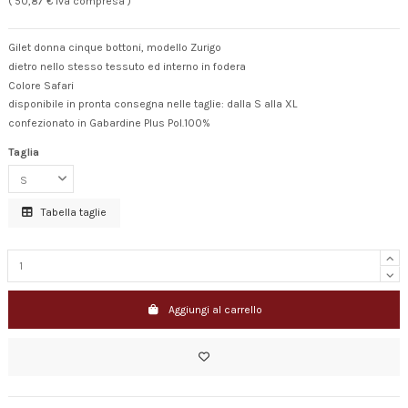
( 50,87 € Iva compresa )
Gilet donna cinque bottoni, modello Zurigo
dietro nello stesso tessuto ed interno in fodera
Colore Safari
disponibile in pronta consegna nelle taglie: dalla S alla XL
confezionato in Gabardine Plus Pol.100%
Taglia
Tabella taglie
Aggiungi al carrello