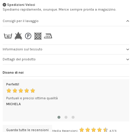
Spedizioni Veloci
Spediamo rapidamente, ovunque. Merce sempre pronta a magazzino.
Consigli per il lavaggio
Informazioni sul tessuto
Dettagli del prodotto
Dicono di noi
Perfetti!
gra
Puntuali e precisi ottima qualità
Con
Chia
MICHELA
I ca
ILA
Guarda tutte le recensioni
Media Recensioni:
4.7/5