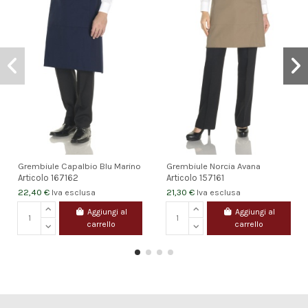
Grembiule Capalbio Blu Marino
Grembiule Norcia Avana
Articolo
167162
Articolo
157161
22,40 €
21,30 €
Iva esclusa
Iva esclusa
Aggiungi al
Aggiungi al
carrello
carrello