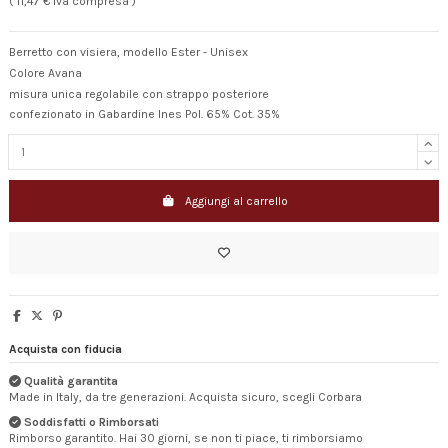
( 11,47 € Iva compresa )
Berretto con visiera, modello Ester - Unisex
Colore Avana
misura unica regolabile con strappo posteriore
confezionato in Gabardine Ines Pol. 65% Cot. 35%
Aggiungi al carrello
Acquista con fiducia
Qualità garantita
Made in Italy, da tre generazioni. Acquista sicuro, scegli Corbara
Soddisfatti o Rimborsati
Rimborso garantito. Hai 30 giorni, se non ti piace, ti rimborsiamo