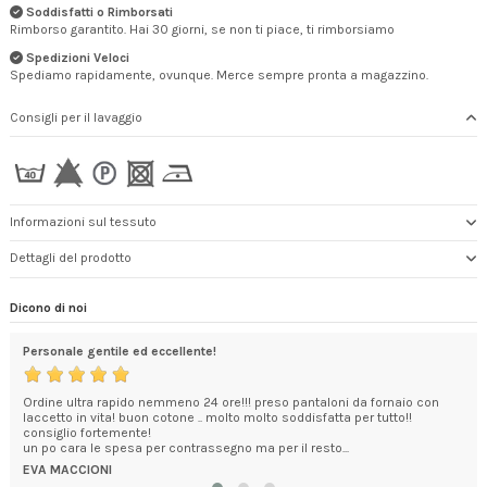
Soddisfatti o Rimborsati
Rimborso garantito. Hai 30 giorni, se non ti piace, ti rimborsiamo
Spedizioni Veloci
Spediamo rapidamente, ovunque. Merce sempre pronta a magazzino.
Consigli per il lavaggio
Informazioni sul tessuto
Dettagli del prodotto
Dicono di noi
Personale gentile ed eccellente!
gra
i
Ordine ultra rapido nemmeno 24 ore!!! preso pantaloni da fornaio con
Con
o
laccetto in vita! buon cotone .. molto molto soddisfatta per tutto!!
Chia
consiglio fortemente!
I ca
un po cara le spesa per contrassegno ma per il resto...
ILA
EVA MACCIONI