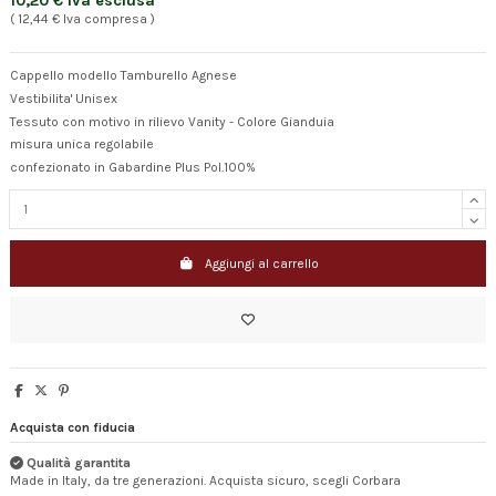
10,20 € Iva esclusa
( 12,44 € Iva compresa )
Cappello modello Tamburello Agnese
Vestibilita' Unisex
Tessuto con motivo in rilievo Vanity - Colore Gianduia
misura unica regolabile
confezionato in Gabardine Plus Pol.100%
Aggiungi al carrello
Acquista con fiducia
Qualità garantita
Made in Italy, da tre generazioni. Acquista sicuro, scegli Corbara