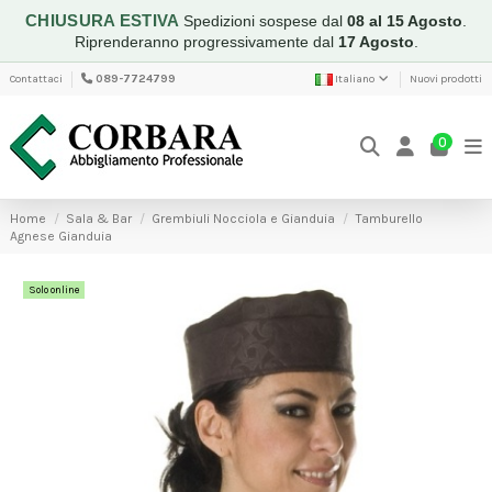
CHIUSURA ESTIVA
Spedizioni sospese dal
08 al 15 Agosto
.
Riprenderanno progressivamente dal
17 Agosto
.
Contattaci
089-7724799
Italiano
Nuovi prodotti
0
Home
Sala & Bar
Grembiuli Nocciola e Gianduia
Tamburello
Agnese Gianduia
Solo online