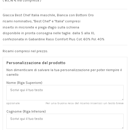
( 85,16 € Iva compresa )
Giacca Best Chef Italia maschile, Bianca con Bottoni Oro
ricami nominativo, "Best Chef" e "Italia" compresi
inserto in microrete e piega d'agio sulla schiena
disponibile in pronta consegna nelle taglie: dalla S alla XL
confezionata in Gabardine Raso Comfort Plus Cot. 60% Pol. 40%
Ricami compresi nel prezzo.
Personalizzazione del prodotto
Non dimenticare di salvare la tua personalizzazione per poter riempire il
carrello
Nome (Riga Superiore)
opzionale
Per una buona resa del ricamo inserisci un testo breve
Cognome (Riga Inferiore)