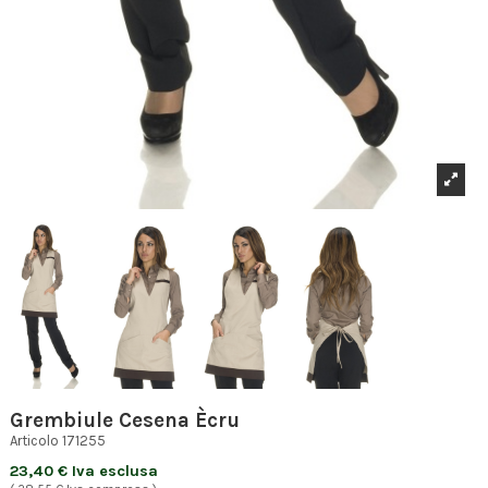
Grembiule Cesena Ècru
Articolo
171255
23,40 € Iva esclusa