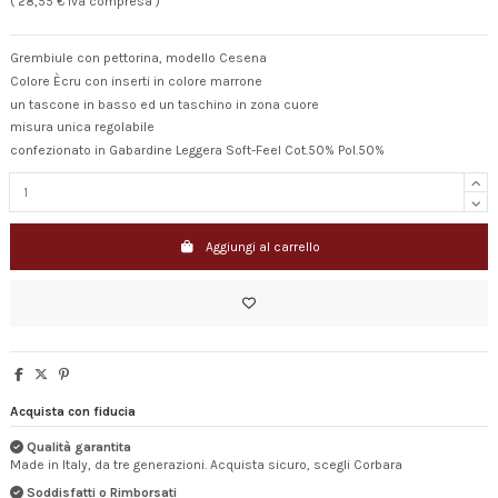
( 28,55 € Iva compresa )
Grembiule con pettorina, modello Cesena
Colore Ècru con inserti in colore marrone
un tascone in basso ed un taschino in zona cuore
misura unica regolabile
confezionato in Gabardine Leggera Soft-Feel Cot.50% Pol.50%
Aggiungi al carrello
Acquista con fiducia
Qualità garantita
Made in Italy, da tre generazioni. Acquista sicuro, scegli Corbara
Soddisfatti o Rimborsati