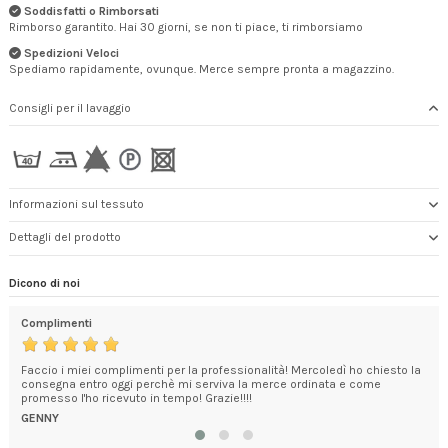
Soddisfatti o Rimborsati
Rimborso garantito. Hai 30 giorni, se non ti piace, ti rimborsiamo
Spedizioni Veloci
Spediamo rapidamente, ovunque. Merce sempre pronta a magazzino.
Consigli per il lavaggio
Informazioni sul tessuto
Dettagli del prodotto
Dicono di noi
Complimenti
Mer
Faccio i miei complimenti per la professionalità! Mercoledì ho chiesto la
con
consegna entro oggi perchè mi serviva la merce ordinata e come
Gra
promesso l'ho ricevuto in tempo! Grazie!!!!
ALE
GENNY