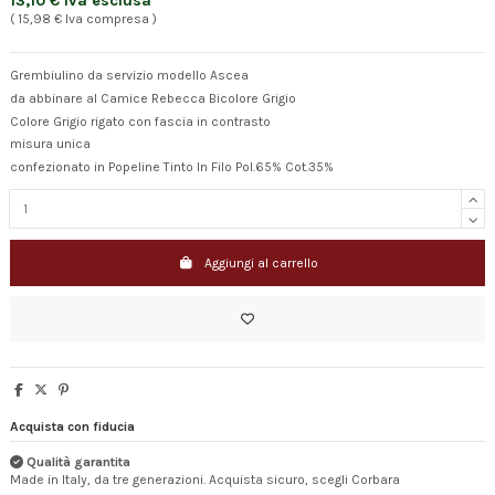
13,10 € Iva esclusa
( 15,98 € Iva compresa )
Grembiulino da servizio modello Ascea
da abbinare al Camice Rebecca Bicolore Grigio
Colore Grigio rigato con fascia in contrasto
misura unica
confezionato in Popeline Tinto In Filo Pol.65% Cot.35%
Aggiungi al carrello
Acquista con fiducia
Qualità garantita
Made in Italy, da tre generazioni. Acquista sicuro, scegli Corbara