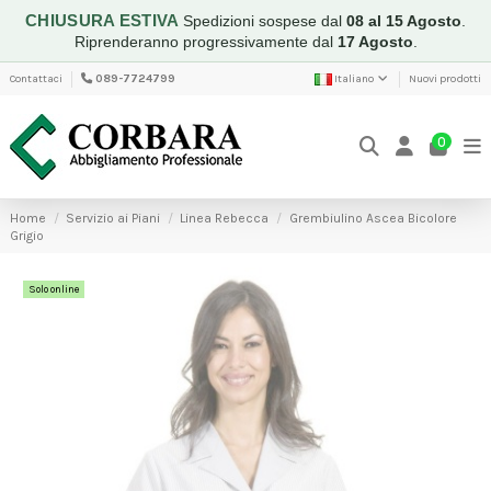
CHIUSURA ESTIVA
Spedizioni sospese dal
08 al 15 Agosto
.
Riprenderanno progressivamente dal
17 Agosto
.
Contattaci
089-7724799
Italiano
Nuovi prodotti
0
Home
Servizio ai Piani
Linea Rebecca
Grembiulino Ascea Bicolore
Grigio
Solo online