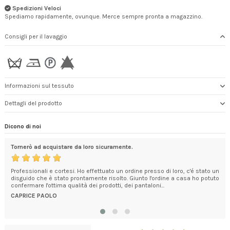
Spedizioni Veloci
Spediamo rapidamente, ovunque. Merce sempre pronta a magazzino.
Consigli per il lavaggio
Informazioni sul tessuto
Dettagli del prodotto
Dicono di noi
Tornerò ad acquistare da loro sicuramente.
Dit
o
Professionali e cortesi. Ho effettuato un ordine presso di loro, c'é stato un
Cons
disguido che è stato prontamente risolto. Giunto l'ordine a casa ho potuto
nel
confermare l'ottima qualità dei prodotti, dei pantaloni...
Bra
Hote
CAPRICE PAOLO
DAN