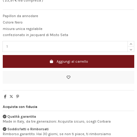
( 23,91 € Iva compresa )
Papillon da annodare
Colore Nero
misura unica regolabile
confezionato in jacquard di Misto Seta
Aggiungi al carrello
Acquista con fiducia
Qualità garantita
Made in Italy, da tre generazioni. Acquista sicuro, scegli Corbara
Soddisfatti o Rimborsati
Rimborso garantito. Hai 30 giorni, se non ti piace, ti rimborsiamo