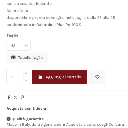
collo a scialle, sfoderata
Colore Nero
disponibile in pronta consegna nelle taglie: dalla 42 alla 48
confezionata in Gabardine Plus Pol.100%
Taglia
Tabella taglie
Aggiungi al carrello
Consegna molto
rapida
Acquista con fiducia
Veramente compli
Qualità garantita
Ordine effettuato
Made in Italy, da tre generazioni. Acquista sicuro, scegli Corbara
13:30 ed e stato 