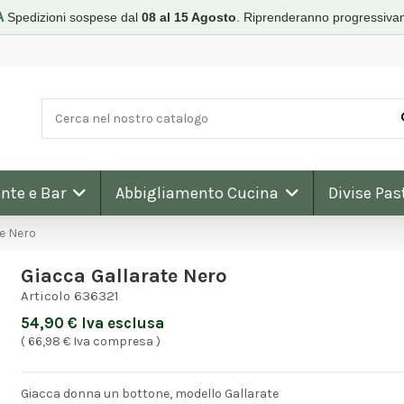
A
Spedizioni sospese dal
08 al 15 Agosto
.
Riprenderanno progressiva
nte e Bar
Abbigliamento Cucina
Divise Pas
e Nero
Giacca Gallarate Nero
Articolo
636321
54,90 € Iva esclusa
( 66,98 € Iva compresa )
Giacca donna un bottone, modello Gallarate