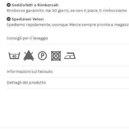
alle 16:00 lo stes
Soddisfatti o Rimborsati
giorno!! prodotti
Rimborso garantito. Hai 30 giorni, se non ti piace, ti rimborsiamo
veramente di qua
un ottimo prezzo
Spedizioni Veloci
MICHELE
Spediamo rapidamente, ovunque. Merce sempre pronta a magazzi
Consigli per il lavaggio
Informazioni sul tessuto
Dettagli del prodotto