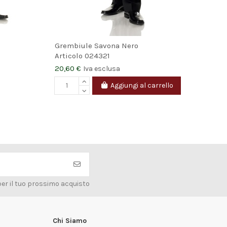
Grembiule Savona Nero
Spe
Articolo
024321
Art
20,60 €
53,
Iva esclusa
Aggiungi al carrello
V
per il tuo prossimo acquisto
Chi Siamo