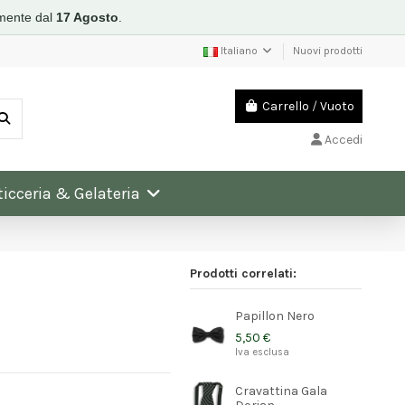
mente dal
17 Agosto
.
Italiano
Nuovi prodotti
Carrello
/
Vuoto
Accedi
ticceria & Gelateria
Prodotti correlati:
Papillon Nero
5,50 €
Iva esclusa
Cravattina Gala