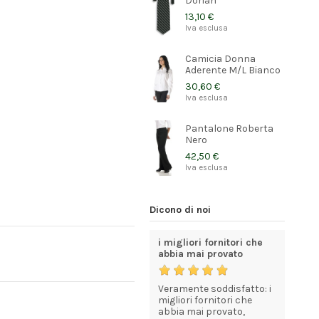
Dorian
13,10 €
Iva esclusa
Camicia Donna
Aderente M/L Bianco
30,60 €
Iva esclusa
Pantalone Roberta
Nero
42,50 €
Iva esclusa
Dicono di noi
 molto
Consigliato
i migliori fornitori che
Consegn
abbia mai provato
rapida
Consegna veloce e
menti!!!
puntuale.
Veramente soddisfatto: i
Verament
 alle
Divise belle e di buona
migliori fornitori che
Ordine ef
evaso
qualità
abbia mai provato,
13:30 ed 