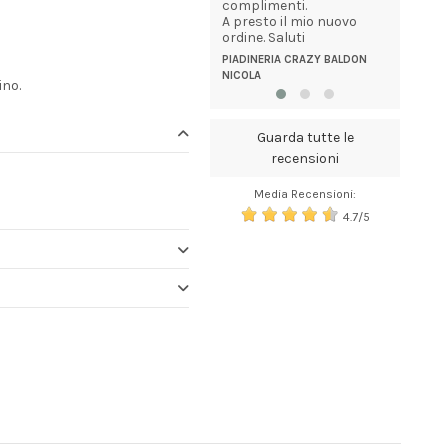
so
complimenti.
alle 16:0
DAINESE GIOVANNA
A presto il mio nuovo
giorno!! 
lità ad
ordine. Saluti
veramente
.
un ottim
PIADINERIA CRAZY BALDON
NICOLA
MICHELE
no.
Guarda tutte le
recensioni
Media Recensioni:
4.7/5