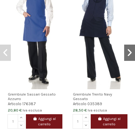
Grembiule Sassari Gessato
Grembiule Trento Navy
Azzurro
Gessato
Articolo
176387
Articolo
035389
20,80 €
28,50 €
Iva esclusa
Iva esclusa
Aggiungi al
Aggiungi al
carrello
carrello