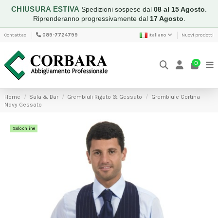
CHIUSURA ESTIVA
Spedizioni sospese dal
08 al 15 Agosto
.
Riprenderanno progressivamente dal
17 Agosto
.
Contattaci
089-7724799
Italiano
Nuovi prodotti
0
Home
Sala & Bar
Grembiuli Rigato & Gessato
Grembiule Cortina
Navy Gessato
Solo online