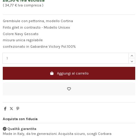
28,50 € Iva esclusa
( 34,77 € Iva compresa )
Grembiule con pettorina, modello Cortina
Finto gilet in contrasto - Modello Unisex
Colore Navy Gessato
misura unica regolabile
confezionato in Gabardine Victory Pol.100%
Aggiungi al carrello
Acquista con fiducia
Qualità garantita
Made in Italy, da tre generazioni. Acquista sicuro, scegli Corbara