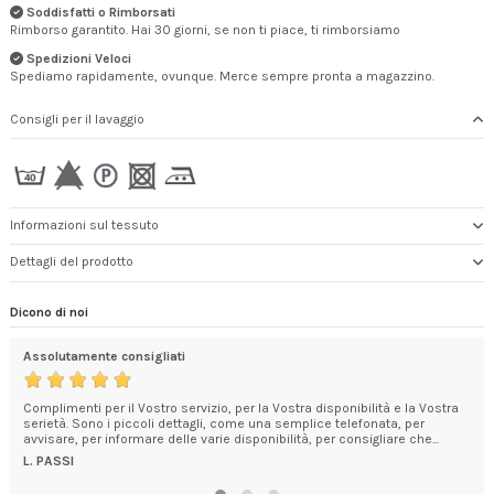
Soddisfatti o Rimborsati
Rimborso garantito. Hai 30 giorni, se non ti piace, ti rimborsiamo
Spedizioni Veloci
Spediamo rapidamente, ovunque. Merce sempre pronta a magazzino.
Consigli per il lavaggio
Informazioni sul tessuto
Dettagli del prodotto
Dicono di noi
Assolutamente consigliati
Pro
Complimenti per il Vostro servizio, per la Vostra disponibilità e la Vostra
Con
serietà. Sono i piccoli dettagli, come una semplice telefonata, per
Com
avvisare, per informare delle varie disponibilità, per consigliare che...
perf
Gra
L. PASSI
FR