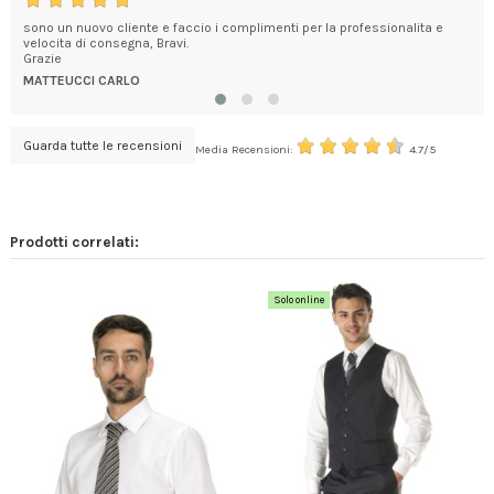
sono un nuovo cliente e faccio i complimenti per la professionalita e
L'a
velocita di consegna, Bravi.
pro
Grazie
GIU
MATTEUCCI CARLO
Guarda tutte le recensioni
Media Recensioni:
4.7/5
Prodotti correlati:
Solo online