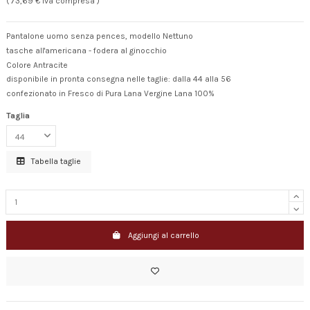
( 73,69 € Iva compresa )
Pantalone uomo senza pences, modello Nettuno
tasche all'americana - fodera al ginocchio
Colore Antracite
disponibile in pronta consegna nelle taglie: dalla 44 alla 56
confezionato in Fresco di Pura Lana Vergine Lana 100%
Taglia
Tabella taglie
Aggiungi al carrello