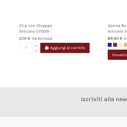
Clip con Strappo
Gonna Bu
Articolo
075001
Articolo
5
2,10 €
69,90 €
Iva esclusa
I
Aggiungi al carrello
Visualiz
Iscriviti alla ne