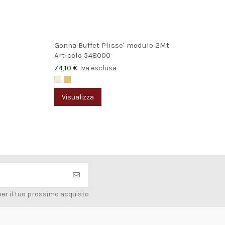
Gonna Buffet Plisse' modulo 2Mt
Gon
Articolo
548000
Art
74,10 €
41,
Iva esclusa
Visualizza
V
per il tuo prossimo acquisto