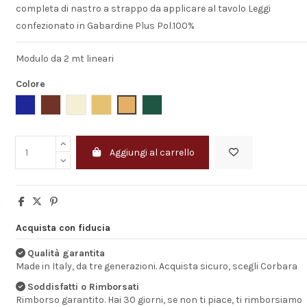
completa di nastro a strappo da applicare al tavolo
Leggi
confezionato in Gabardine Plus Pol.100%
Modulo da 2 mt lineari
Colore
Azienda consigli
Royal
Bordeaux
Avorio
Giallo Oro
Ocra
Verde
Merce ottima e b
impacchettata. 
Aggiungi al carrello
celere e servizio
impeccabile.
FLAVIANO
Acquista con fiducia
Qualità garantita
Made in Italy, da tre generazioni. Acquista sicuro, scegli Corbara
Soddisfatti o Rimborsati
Rimborso garantito. Hai 30 giorni, se non ti piace, ti rimborsiamo