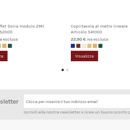
ffet Doria modulo 2Mt
Copritavola al metro lineare
52000
Articolo
541000
22,90 €
va esclusa
Iva esclusa
za
Visualizza
wsletter
Clicca per inserire il tuo indirizzo email
Iscriviti alla nostra newsletter e ricevi un buono sconto 