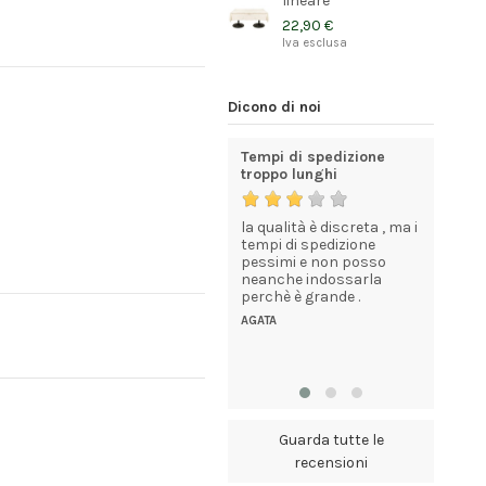
lineare
22,90 €
Iva esclusa
Dicono di noi
ata
Tutto impeccabile
Tempi di spedizione
Azienda 
dall’ordine alla
troppo lunghi
consegna
en
Merce ot
Ordine
la qualità è discreta , ma i
impacche
Ho ordinato le divise per
tempi di spedizione
celere e 
la sala. Assolutamente
pessimi e non posso
impeccab
perfetto, ottimi prodotti,
neanche indossarla
FLAVIANO
velocità di spedizione e
perchè è grande .
grande comunicazione.
AGATA
Bravi !
IL FEUDO DEL VICARIO
HOSTARIA ANTICA
Guarda tutte le
recensioni