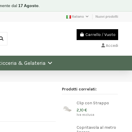
mente dal
17 Agosto
.
Italiano
Nuovi prodotti
Carrello
/
Vuoto
Accedi
ticceria & Gelateria
Prodotti correlati:
Clip con Strappo
2,10 €
Iva esclusa
Copritavola al metro