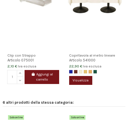
Clip con Strappo
Copritavola al metro lineare
Articolo
075001
Articolo
541000
2,10 €
22,90 €
Iva esclusa
Iva esclusa
Aggiungi al
carrello
Visualizza
6 altri prodotti della stessa categoria:
Solo online
Solo online