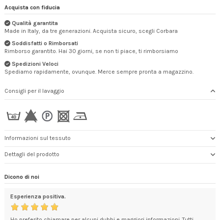
Acquista con fiducia
Qualità garantita
Made in Italy, da tre generazioni. Acquista sicuro, scegli Corbara
Soddisfatti o Rimborsati
Rimborso garantito. Hai 30 giorni, se non ti piace, ti rimborsiamo
Spedizioni Veloci
Spediamo rapidamente, ovunque. Merce sempre pronta a magazzino.
Consigli per il lavaggio
Informazioni sul tessuto
Dettagli del prodotto
Dicono di noi
Esperienza positiva.
Ass
Ho preferito chiamare per alcuni dubbi e maggiori informazioni. Tutti
Com