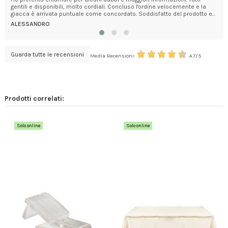
gentili e disponibili, molto cordiali. Concluso l'ordine velocemente e la
ser
giacca è arrivata puntuale come concordato. Soddisfatto del prodotto e...
avvi
ALESSANDRO
L. 
Guarda tutte le recensioni
Media Recensioni:
4.7/5
Prodotti correlati:
Solo online
Solo online