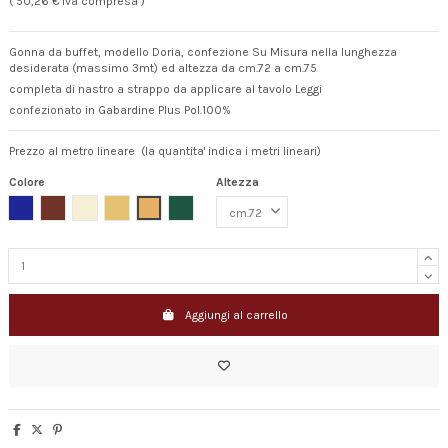
( 50,26 € Iva compresa )
Gonna da buffet, modello Doria, confezione Su Misura nella lunghezza
desiderata (massimo 3mt) ed altezza da cm.72 a cm.75
completa di nastro a strappo da applicare al tavolo
Leggi
confezionato in Gabardine Plus Pol.100%
Prezzo al metro lineare (la quantita' indica i metri lineari)
Colore
Altezza
Royal
Bordeaux
Avorio
Giallo Oro
Ocra
Verde
Aggiungi al carrello