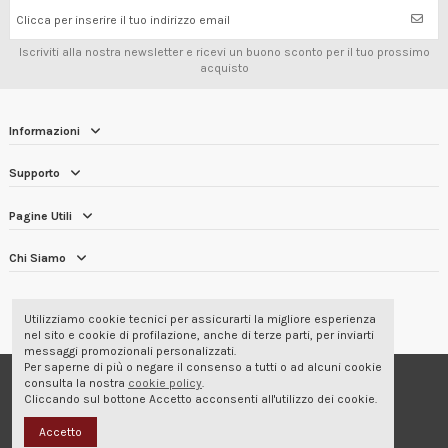
Clicca per inserire il tuo indirizzo email
Iscriviti alla nostra newsletter e ricevi un buono sconto per il tuo prossimo
acquisto
Informazioni
Supporto
Pagine Utili
Chi Siamo
RECENSIONI DEI CLIENTI
4.7/5
Utilizziamo cookie tecnici per assicurarti la migliore esperienza
nel sito e cookie di profilazione, anche di terze parti, per inviarti
messaggi promozionali personalizzati.
Per saperne di più o negare il consenso a tutti o ad alcuni cookie
© 2001-2026 Corbara Srl - Abbigliamento Professionale
consulta la nostra
cookie policy
.
Cliccando sul bottone Accetto acconsenti all'utilizzo dei cookie.
Accetto