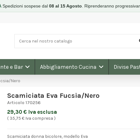
A
Spedizioni sospese dal
08 al 15 Agosto
.
Riprenderanno progressiva
nte e Bar
Abbigliamento Cucina
Divise Pas
ucsia/Nero
Scamiciata Eva Fucsia/Nero
Articolo
170256
29,30 € Iva esclusa
( 35,75 € Iva compresa )
Scamiciata donna bicolore, modello Eva