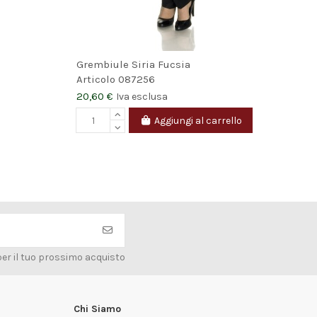
Grembiule Siria Fucsia
Gre
Articolo
087256
Art
20,60 €
23,
Iva esclusa
Aggiungi al carrello
per il tuo prossimo acquisto
Chi Siamo