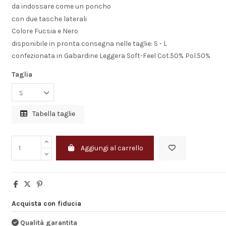
da indossare come un poncho
con due tasche laterali
Colore Fucsia e Nero
disponibile in pronta consegna nelle taglie: S - L
confezionata in Gabardine Leggera Soft-Feel Cot.50% Pol.50%
Taglia
Tabella taglie
Aggiungi al carrello
Acquista con fiducia
Azienda seria e 
di qualità
Qualità garantita