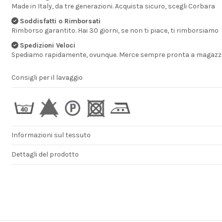
Made in Italy, da tre generazioni. Acquista sicuro, scegli Corbara
Sono soddisfatto
Soddisfatti o Rimborsati
prodotti acquistat
Rimborso garantito. Hai 30 giorni, se non ti piace, ti rimborsiamo
serietà dell'azien
della professiona
Spedizioni Veloci
fare il proprio lavo
Spediamo rapidamente, ovunque. Merce sempre pronta a magazzi
DE ROSA CARMINE
Consigli per il lavaggio
Informazioni sul tessuto
Dettagli del prodotto