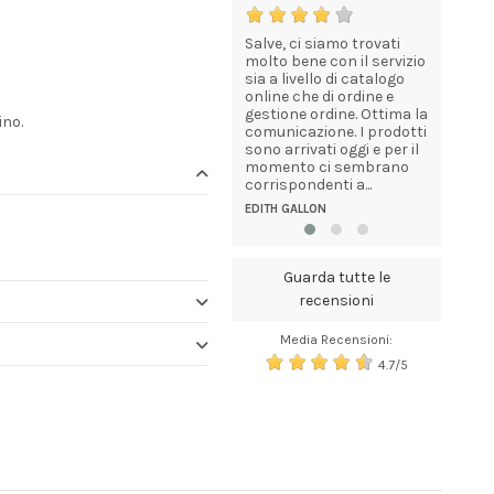
 dei
Prodotti di ottima qualità
Salve, ci siamo trovati
Sono sod
i, della
molto bene con il servizio
prodotti 
VALERIA ONFRI
da e
sia a livello di catalogo
serietà d
lità nel
online che di ordine e
della pro
ro...
gestione ordine. Ottima la
fare il pr
no.
comunicazione. I prodotti
DE ROSA C
sono arrivati oggi e per il
momento ci sembrano
corrispondenti a...
EDITH GALLON
Guarda tutte le
recensioni
Media Recensioni:
4.7/5