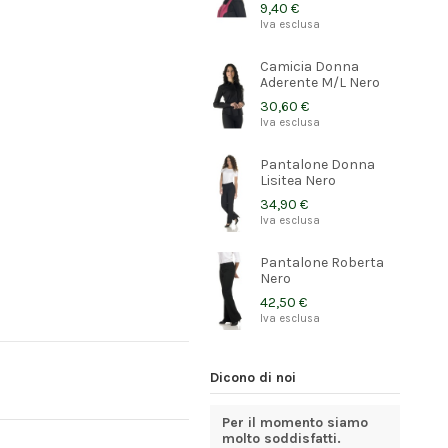
9,40 €
Iva esclusa
Camicia Donna
Aderente M/L Nero
30,60 €
Iva esclusa
Pantalone Donna
Lisitea Nero
34,90 €
Iva esclusa
Pantalone Roberta
Nero
42,50 €
Iva esclusa
Dicono di noi
prodotti
precisi e puntuali nella
Per il momento siamo
Azienda 
consegna.
molto soddisfatti.
di qualit