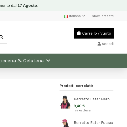
mente dal
17 Agosto
.
Italiano
Nuovi prodotti
Carrello
/
Vuoto
Accedi
ticceria & Gelateria
Prodotti correlati:
Berretto Ester Nero
9,40 €
Iva esclusa
Berretto Ester Fucsia